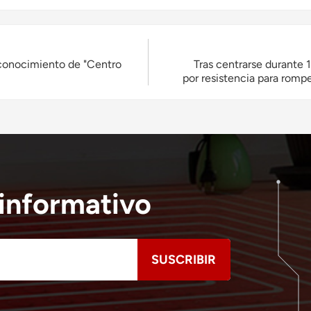
econocimiento de "Centro
Tras centrarse durante 
por resistencia para romp
Huanrui ganó la licita
 informativo