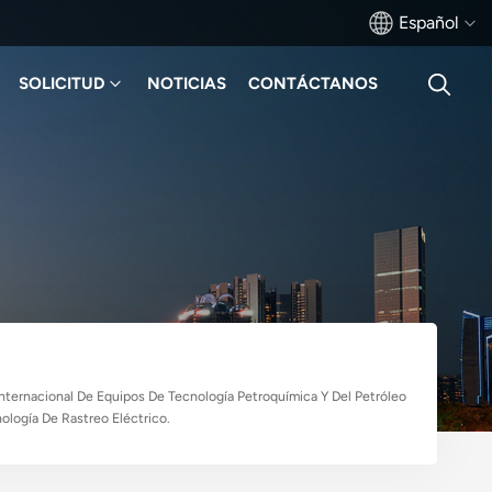
Español
SOLICITUD
NOTICIAS
CONTÁCTANOS
English
français
Deutsch
русский
italiano
español
Internacional De Equipos De Tecnología Petroquímica Y Del Petróleo
ología De Rastreo Eléctrico.
português
Türkçe