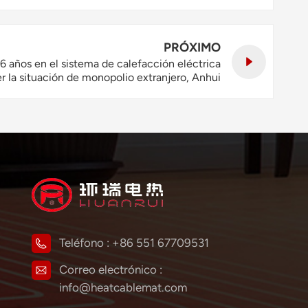
PRÓXIMO
16 años en el sistema de calefacción eléctrica
er la situación de monopolio extranjero, Anhui
ción del proyecto de calefacción eléctrica por
resistencia de CNOOC.
Teléfono :
+86 551 67709531
Correo electrónico :
info@heatcablemat.com