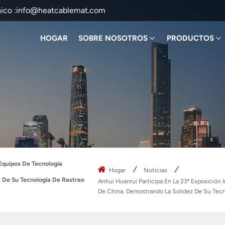
ico :
info@heatcablemat.com
HOGAR
SOBRE NOSOTROS
PRODUCTOS
 Equipos De Tecnología
Hogar
Noticias
z De Su Tecnología De Rastreo
Anhui Huanrui Participa En La 23ª Exposición 
De China, Demostrando La Solidez De Su Tecn