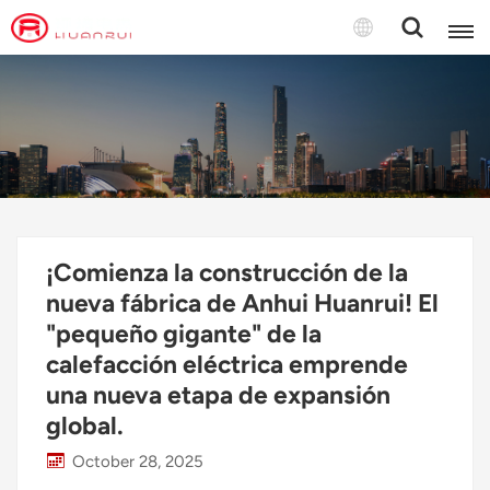
Español
English
français
Deutsch
¡Comienza la construcción de la
русский
nueva fábrica de Anhui Huanrui! El
"pequeño gigante" de la
italiano
calefacción eléctrica emprende
español
una nueva etapa de expansión
global.
português
October 28, 2025
Türkçe