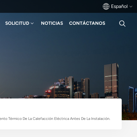
Español
SOLICITUD
NOTICIAS
CONTÁCTANOS
English
français
Deutsch
русский
italiano
español
português
ento Térmico De La Calefacción Eléctrica Antes De La Instalación.
Türkçe