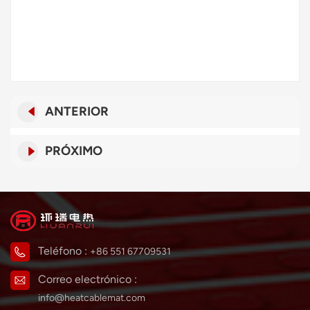
ANTERIOR
PRÓXIMO
Teléfono :
+86 551 67709531
Correo electrónico :
info@heatcablemat.com