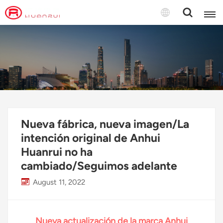
Español
English
français
Deutsch
Nueva fábrica, nueva imagen/La
русский
intención original de Anhui
Huanrui no ha
italiano
cambiado/Seguimos adelante
español
August 11, 2022
português
Türkçe
Nueva actualización de la marca Anhui