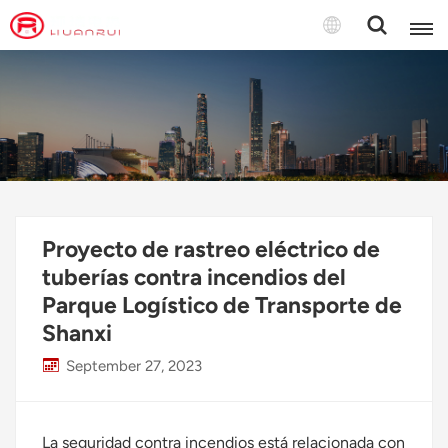
Español
English
français
Deutsch
Proyecto de rastreo eléctrico de
русский
tuberías contra incendios del
Parque Logístico de Transporte de
italiano
Shanxi
español
September 27, 2023
português
Türkçe
La seguridad contra incendios está relacionada con