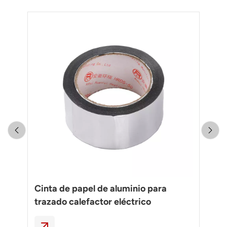
ara
Cinta de papel de aluminio para
Ca
trazado calefactor eléctrico
co
ca