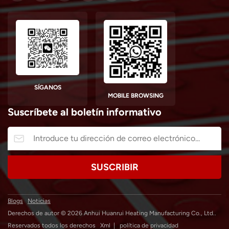
SÍGANOS
MOBILE BROWSING
Suscríbete al boletín informativo
Blogs
Noticias
Derechos de autor © 2026 Anhui Huanrui Heating Manufacturing Co., Ltd..
Reservados todos los derechos
Xml
|
política de privacidad