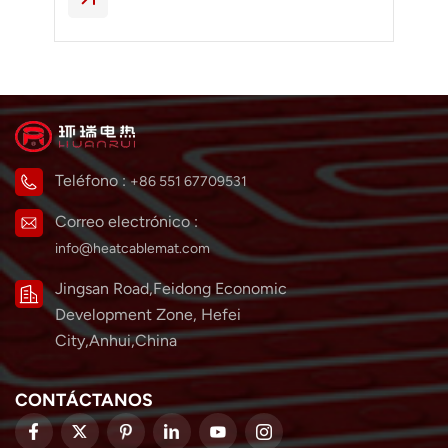
Teléfono :
+86 551 67709531
Correo electrónico :
info@heatcablemat.com
Jingsan Road,Feidong Economic
Development Zone, Hefei
City,Anhui,China
CONTÁCTANOS