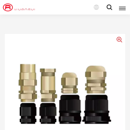
Español
English
français
Deutsch
русский
italiano
español
português
Türkçe