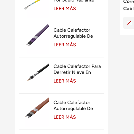
Corr
Calefacción Bajo
Cabl
LEER MÁS
Baldosas
Radi
Insta
Cable Calefactor
Autorregulable De
Alta Temperatura De
LEER MÁS
260 ℃
Cable Calefactor Para
Derretir Nieve En
Hormigón Y Asfalto
LEER MÁS
Cable Calefactor
Autorregulable De
Temperatura Media
LEER MÁS
135℃