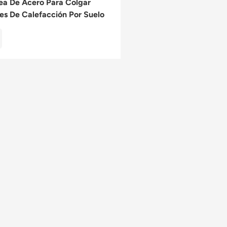
ea De Acero Para Colgar
es De Calefacción Por Suelo
ante Para Una Fácil
lación.