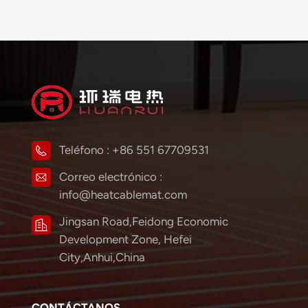
Teléfono :
+86 551 67709531
Correo electrónico :
info@heatcablemat.com
Jingsan Road,Feidong Economic
Development Zone, Hefei
City,Anhui,China
CONTÁCTANOS