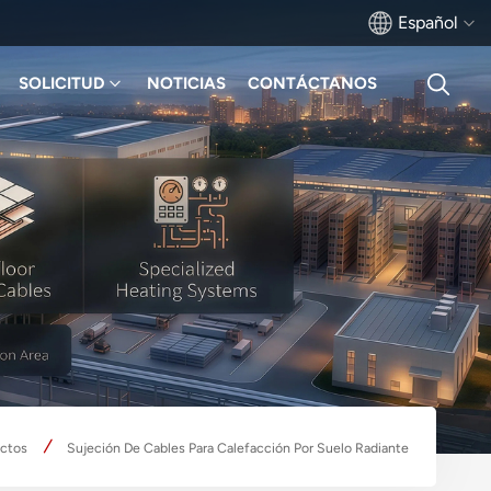
Español
SOLICITUD
NOTICIAS
CONTÁCTANOS
English
français
Deutsch
русский
italiano
español
português
uctos
Sujeción De Cables Para Calefacción Por Suelo Radiante
Türkçe