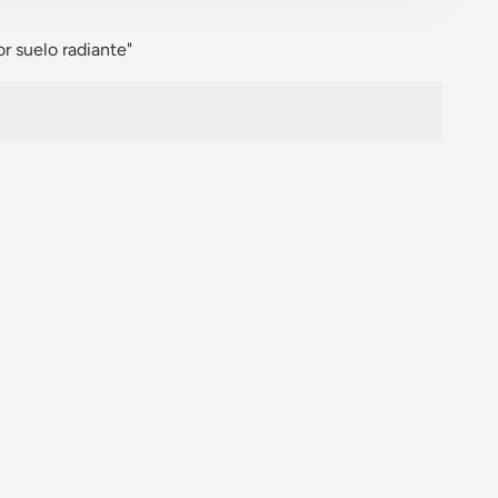
Polski
r suelo radiante"
svenska