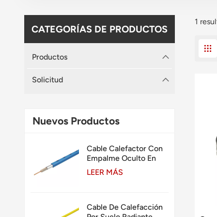
1 resu
CATEGORÍAS DE PRODUCTOS
Productos
Solicitud
Nuevos Productos
Cable Calefactor Con
Empalme Oculto En
Losa De Un Solo
LEER MÁS
Conductor
Cable De Calefacción
Por Suelo Radiante