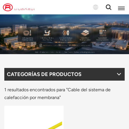
Español
English
français
Deutsch
CATEGORÍAS DE PRODUCTOS
русский
italiano
1 resultados encontrados para "Cable del sistema de
calefacción por membrana"
español
português
Türkçe