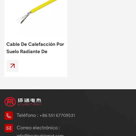
Polski
svenska
Cable De Calefacción Por
Suelo Radiante De
Membrana
Teléfono :
+86 551 67709531
Correo electrónico :
info@heatcablemat.com